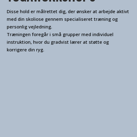
Disse hold er målrettet dig, der ønsker at arbejde aktivt
med din skoliose gennem specialiseret træning og
personlig vejledning.
Træningen foregår i små grupper med individuel
instruktion, hvor du gradvist lærer at støtte og
korrigere din ryg.
WORKSHOP FOR
SKOLIOSE
Torsdag den 14. maj 2026, 13.00-15.00
Denne workshop er til dig med skoliose – og du