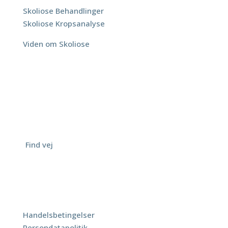
Skoliose Behandlinger
Skoliose Kropsanalyse
Viden om Skoliose
Adresse
ScoliYoga
Lyngbygaardsvej 96A
2800 Kgs. Lyngby
Tlf.: 6930 3940
[
Find vej
]
© ScoliYoga | by DezignMekka
Betingelser
Handelsbetingelser
Persondatapolitik