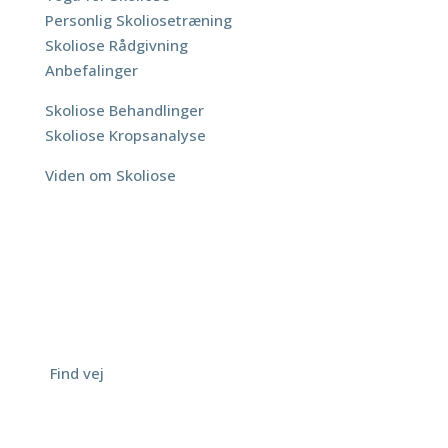
Personlig Skoliosetræning
Skoliose Rådgivning
Anbefalinger
Skoliose Behandlinger
Skoliose Kropsanalyse
Viden om Skoliose
Adresse
ScoliYoga
Lyngbygaardsvej 96A
2800 Kgs. Lyngby
Tlf.: 6930 3940
[
Find vej
]
© ScoliYoga | by DezignMekka