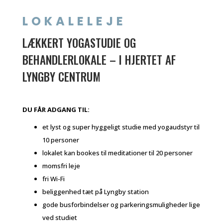
LOKALELEJE
LÆKKERT YOGASTUDIE OG
BEHANDLERLOKALE – I HJERTET AF
LYNGBY CENTRUM
DU FÅR ADGANG TIL:
et lyst og super hyggeligt studie med yogaudstyr til
10 personer
lokalet kan bookes til meditationer til 20 personer
momsfri leje
fri Wi-Fi
beliggenhed tæt på Lyngby station
gode busforbindelser og parkeringsmuligheder lige
ved studiet