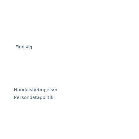
Adresse
ScoliYoga
Lyngbygaardsvej 96A
2800 Kgs. Lyngby
Tlf.: 6930 3940
[
Find vej
]
© ScoliYoga | by DezignMekka
Betingelser
Handelsbetingelser
Persondatapolitik