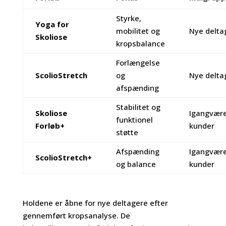
Styrke,
Yoga for
mobilitet og
Nye delta
Skoliose
kropsbalance
Forlængelse
ScolioStretch
og
Nye delta
afspænding
Stabilitet og
Skoliose
Igangvær
funktionel
Forløb+
kunder
støtte
Afspænding
Igangvær
ScolioStretch+
og balance
kunder
Holdene er åbne for nye deltagere efter
gennemført kropsanalyse. De